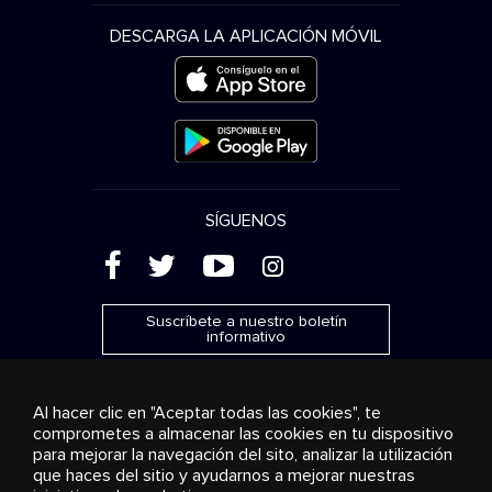
DESCARGA LA APLICACIÓN MÓVIL
SÍGUENOS
(
'
+
&
Suscríbete a nuestro boletín
informativo
Al hacer clic en "Aceptar todas las cookies", te
comprometes a almacenar las cookies en tu dispositivo
para mejorar la navegación del sito, analizar la utilización
Publicidad
Transmisión y distribución
Productos de
que haces del sitio y ayudarnos a mejorar nuestras
consumo
Soluciones empresariales
Radio
Sobre