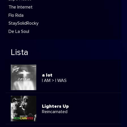
The Internet
Flo Rida
StaySolidRocky
De La Soul
Lista
a lot
I AM > I WAS
Lighters Up
Reincarnated