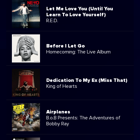
Let Me Love You (Until You
Learn To Love Yourself)
R.E.D.
Before I Let Go
Homecoming: The Live Album
Dedication To My Ex (Miss That)
King of Hearts
Airplanes
B.o.B Presents: The Adventures of
Bobby Ray