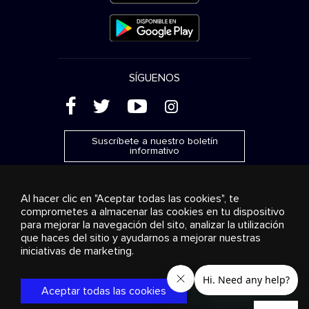
SÍGUENOS
(
'
+
&
Suscríbete a nuestro boletín
informativo
Al hacer clic en "Aceptar todas las cookies", te
comprometes a almacenar las cookies en tu dispositivo
para mejorar la navegación del sito, analizar la utilización
Publicidad
Transmisión y distribución
Productos de
que haces del sitio y ayudarnos a mejorar nuestras
consumo
Soluciones empresariales
Radio
Sobre
nosotros
Cookies settings
iniciativas de marketing.
© 2018-2025 Stingray Group Inc. Todos los derechos
reservados. STINGRAY®, STINGRAY® MUSIC y otras marcas y
Aceptar todas las cookies
logos son marcas comerciales de Stingray Group en Canadá,
los EE. UU. y otros países.
Política de privacidad
|
Términos y