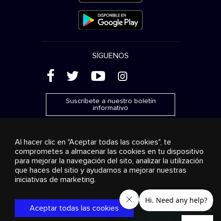
SÍGUENOS
(
'
+
&
Suscríbete a nuestro boletín
informativo
Al hacer clic en "Aceptar todas las cookies", te
comprometes a almacenar las cookies en tu dispositivo
para mejorar la navegación del sito, analizar la utilización
Publicidad
Transmisión y distribución
Productos de
que haces del sitio y ayudarnos a mejorar nuestras
consumo
Soluciones empresariales
Radio
Sobre
nosotros
Cookies settings
iniciativas de marketing.
© 2018-2025 Stingray Group Inc. Todos los derechos
reservados. STINGRAY®, STINGRAY® MUSIC y otras marcas y
Aceptar todas las cookies
logos son marcas comerciales de Stingray Group en Canadá,
los EE. UU. y otros países.
Política de privacidad
|
Términos y