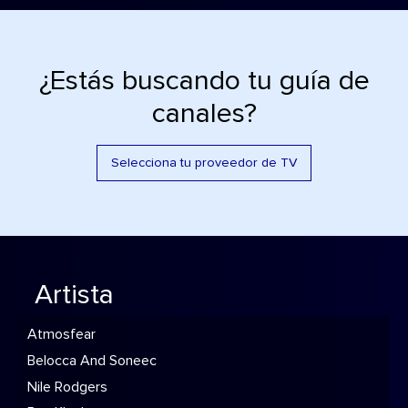
¿Estás buscando tu guía de
canales?
Selecciona tu proveedor de TV
Artista
Atmosfear
Belocca And Soneec
Nile Rodgers