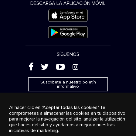
DESCARGA LA APLICACIÓN MÓVIL
SÍGUENOS
(
'
+
&
Suscríbete a nuestro boletín
informativo
Al hacer clic en "Aceptar todas las cookies", te
comprometes a almacenar las cookies en tu dispositivo
para mejorar la navegación del sito, analizar la utilización
Publicidad
Transmisión y distribución
Productos de
que haces del sitio y ayudarnos a mejorar nuestras
consumo
Soluciones empresariales
Radio
Sobre
nosotros
Cookies settings
iniciativas de marketing.