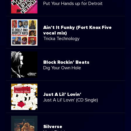
Put Your Hands up for Detroit
Ain't It Funky (Fort Knox Five
vocal mix)
Tricka Technology
Block Rockin' Beats
Dig Your Own Hole
Just A Lil' Lovin'
Just A Lil' Lovin' (CD Single)
Silverse