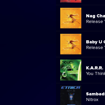
Nag Ch
Release 
Baby U G
Release 
K.A.R.R.
You Thin
Sambad
Nitrox