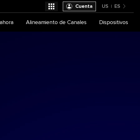
Cuenta
US
ES
United States
ahora
Alineamiento de Canales
Dispositivos
Seleccióna tu proveedor de TV
Español