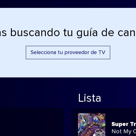
ás buscando tu guía de can
Selecciona tu proveedor de TV
Lista
Super Tr
Not My C