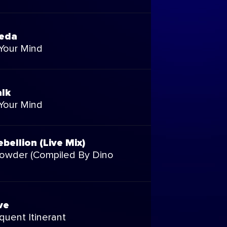
eda
Your Mind
alk
Your Mind
bellion (Live Mix)
owder (Compiled By Dino
ve
quent Itinerant