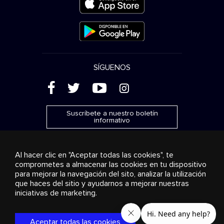
SÍGUENOS
(
'
+
&
Suscríbete a nuestro boletín
informativo
Al hacer clic en "Aceptar todas las cookies", te
comprometes a almacenar las cookies en tu dispositivo
para mejorar la navegación del sito, analizar la utilización
Publicidad
Transmisión y distribución
Productos de
que haces del sitio y ayudarnos a mejorar nuestras
consumo
Soluciones empresariales
Radio
Sobre
nosotros
Cookies settings
iniciativas de marketing.
© 2018-2025 Stingray Group Inc. Todos los derechos
reservados. STINGRAY®, STINGRAY® MUSIC y otras marcas y
Aceptar todas las cookies