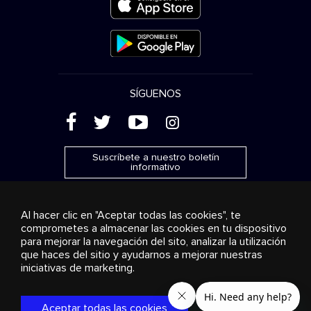
SÍGUENOS
(
'
+
&
Suscríbete a nuestro boletín
informativo
Al hacer clic en "Aceptar todas las cookies", te
comprometes a almacenar las cookies en tu dispositivo
para mejorar la navegación del sito, analizar la utilización
Publicidad
Transmisión y distribución
Productos de
que haces del sitio y ayudarnos a mejorar nuestras
consumo
Soluciones empresariales
Radio
Sobre
nosotros
Cookies settings
iniciativas de marketing.
© 2018-2025 Stingray Group Inc. Todos los derechos
reservados. STINGRAY®, STINGRAY® MUSIC y otras marcas y
Aceptar todas las cookies