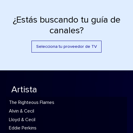
¿Estás buscando tu guía de
canales?
Selecciona tu proveedor de TV
Artista
The Righteous Flames
Alvin & Cecil
Lloyd & Cecil
Eddie Perkins