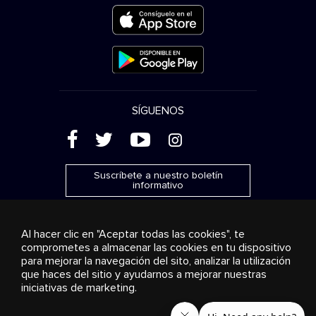
SÍGUENOS
(
'
+
&
Suscríbete a nuestro boletín
informativo
Al hacer clic en "Aceptar todas las cookies", te
comprometes a almacenar las cookies en tu dispositivo
para mejorar la navegación del sito, analizar la utilización
Publicidad
Transmisión y distribución
Productos de
que haces del sitio y ayudarnos a mejorar nuestras
consumo
Soluciones empresariales
Radio
Sobre
nosotros
Cookies settings
iniciativas de marketing.
© 2018-2025 Stingray Group Inc. Todos los derechos