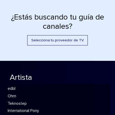
¿Estás buscando tu guía de
canales?
Selecciona tu proveedor de TV
Artista
edbl
Ohm
Teknostep
International Pony