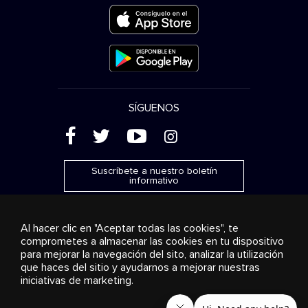
SÍGUENOS
(
'
+
&
Suscríbete a nuestro boletín
informativo
Al hacer clic en "Aceptar todas las cookies", te
comprometes a almacenar las cookies en tu dispositivo
para mejorar la navegación del sito, analizar la utilización
Publicidad
Transmisión y distribución
Productos de
que haces del sitio y ayudarnos a mejorar nuestras
consumo
Soluciones empresariales
Radio
Sobre
nosotros
Cookies settings
iniciativas de marketing.
© 2018-2025 Stingray Group Inc. Todos los derechos