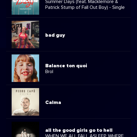
Summer Days (feat. Macklemore &
Patrick Stump of Fall Out Boy) - Single
bad guy
Balance ton quoi
Brol
Calma
all the good girls go to hell
WHEN WE ALL FALL ASLEEP, WHERE