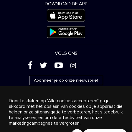
DOWNLOAD DE APP
VOLG ONS
(
'
+
&
Abonneer je op onze nieuwsbrief
Door te klikken op "Alle cookies accepteren" ga je
akkoord met het opslaan van cookies op je apparaat die
helpen onze sitenavigatie te verbeteren, het sitegebruik
Reclame
Streaming en distributie
te analyseren, en om de effectiviteit van onze
Consumentenproducten
Bedrijfsoplossingen
Radio
Over ons
Cookies settings
marketingcampagnes te vergroten.