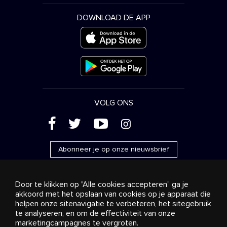
DOWNLOAD DE APP
VOLG ONS
(
'
+
&
Abonneer je op onze nieuwsbrief
Door te klikken op "Alle cookies accepteren" ga je
akkoord met het opslaan van cookies op je apparaat die
helpen onze sitenavigatie te verbeteren, het sitegebruik
Reclame
Streaming en distributie
te analyseren, en om de effectiviteit van onze
Consumentenproducten
Bedrijfsoplossingen
Radio
Over ons
Cookies settings
marketingcampagnes te vergroten.