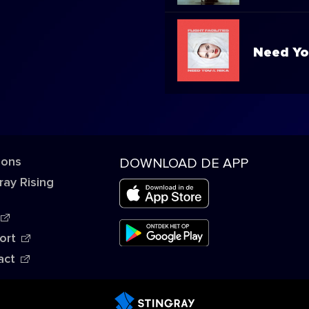
Need Y
 ons
DOWNLOAD DE APP
ray Rising
ort
act