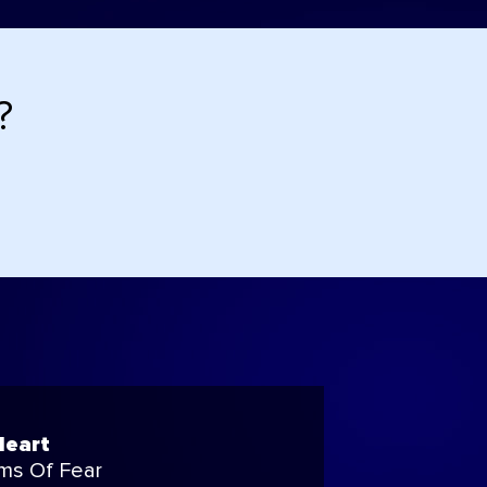
?
Heart
ms Of Fear