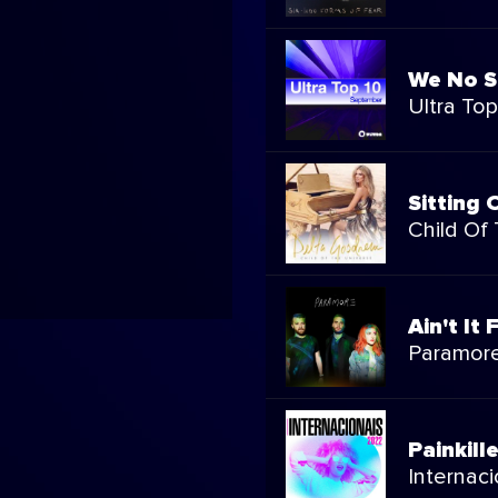
We No S
Ultra To
Sitting
Child Of
Ain't It 
Paramor
Painkille
Internac