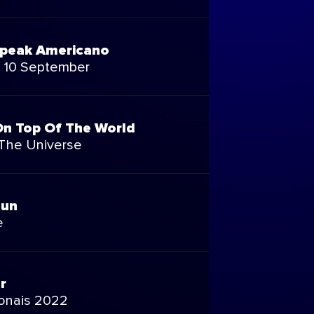
peak Americano
p 10 September
 On Top Of The World
 The Universe
Fun
e
r
ionais 2022