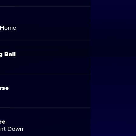
 Home
g Ball
rse
ee
nt Down