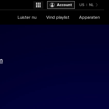
Account
US
NL
United States
Luister nu
Vind playlist
Apparaten
Selecteer je provider
Nederlands
m