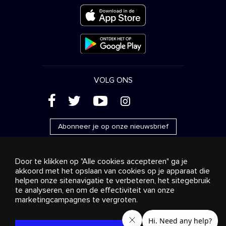
VOLG ONS
(
'
+
&
Abonneer je op onze nieuwsbrief
Door te klikken op "Alle cookies accepteren" ga je
akkoord met het opslaan van cookies op je apparaat die
helpen onze sitenavigatie te verbeteren, het sitegebruik
Reclame
Streaming en distributie
te analyseren, en om de effectiviteit van onze
Consumentenproducten
Bedrijfsoplossingen
Radio
Over ons
Cookies settings
marketingcampagnes te vergroten.
© 2018-2025 Stingray Group Inc. Alle rechten voorbehouden.
STINGRAY®, STINGRAY® MUSIC en andere verwante merken