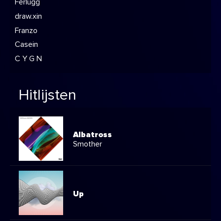
Ferlugg
draw.xin
Franzo
Casein
C Y G N
Hitlijsten
Albatross
Smother
Up