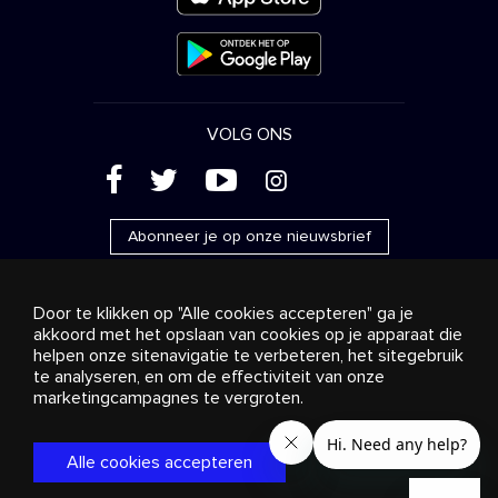
VOLG ONS
(
'
+
&
Abonneer je op onze nieuwsbrief
Door te klikken op "Alle cookies accepteren" ga je
akkoord met het opslaan van cookies op je apparaat die
helpen onze sitenavigatie te verbeteren, het sitegebruik
Reclame
Streaming en distributie
te analyseren, en om de effectiviteit van onze
Consumentenproducten
Bedrijfsoplossingen
Radio
Over ons
Cookies settings
marketingcampagnes te vergroten.
© 2018-2025 Stingray Group Inc. Alle rechten voorbehouden.
STINGRAY®, STINGRAY® MUSIC en andere verwante merken
Alle cookies accepteren
en logo’s zijn handelsmerken van Stingray Group in Canada,
de Verenigde Staten van Amerika en andere