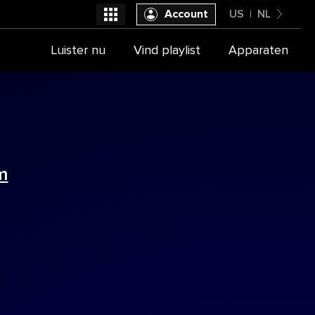
Account
US
NL
United States
Luister nu
Vind playlist
Apparaten
Selecteer je provider
Nederlands
m