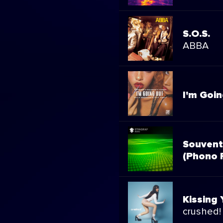
S.O.S.
ABBA
I'm Goi
Souven
(Phono 
Kissing 
crushed!