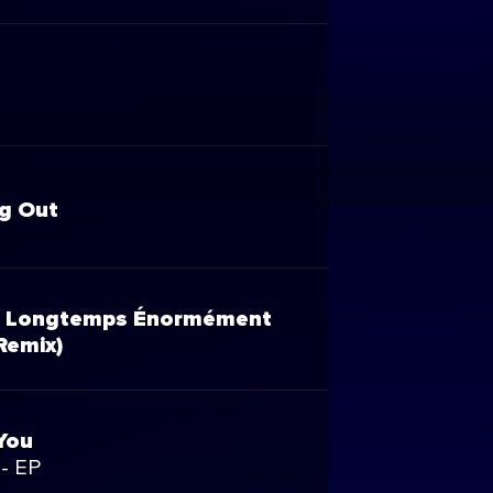
ng Out
t Longtemps Énormément
Remix)
You
 - EP