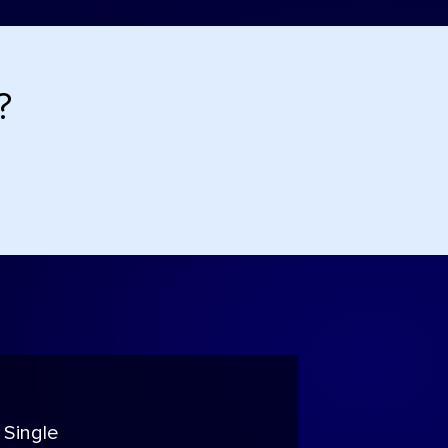
?
 Single