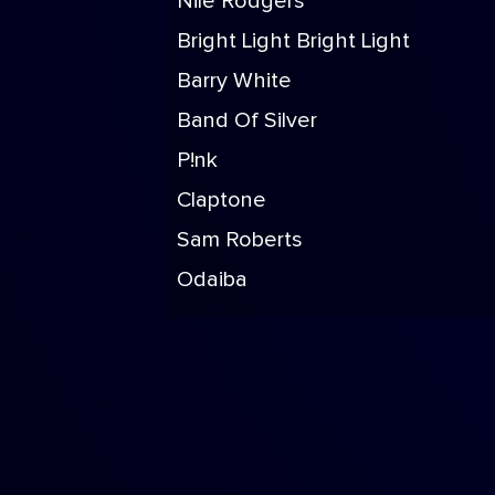
Nile Rodgers
Bright Light Bright Light
Barry White
Band Of Silver
P!nk
Claptone
Sam Roberts
Odaiba