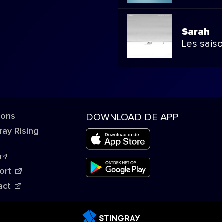
Sarah
Les sais
 ons
DOWNLOAD DE APP
ray Rising
ort
act