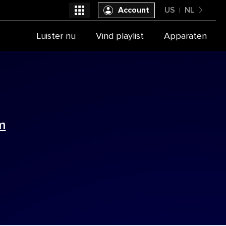
Account
US
NL
United States
Luister nu
Vind playlist
Apparaten
Selecteer je provider
Nederlands
m