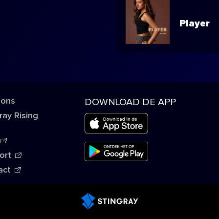
Player
 ons
DOWNLOAD DE APP
ray Rising
ort
act