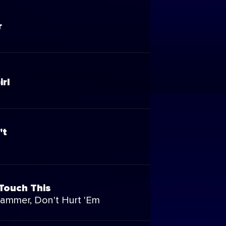
r
irl
't
Touch This
ammer, Don't Hurt 'Em