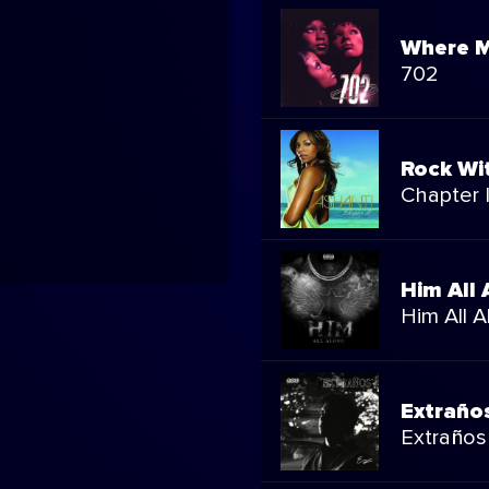
Where M
702
Rock Wi
Chapter I
Him All
Him All 
Extraño
Extraños