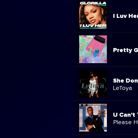
I Luv He
Pretty G
She Don
LeToya
U Can't 
Please H