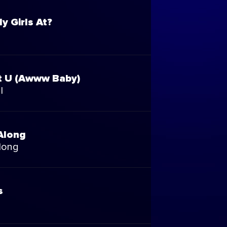
y Girls At?
t U (Awww Baby)
I
 Along
Along
s