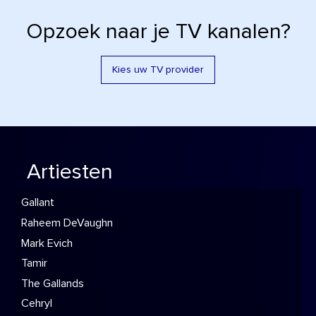
Opzoek naar je TV kanalen?
Kies uw TV provider
Artiesten
Gallant
Raheem DeVaughn
Mark Evich
Tamir
The Gallands
Cehryl