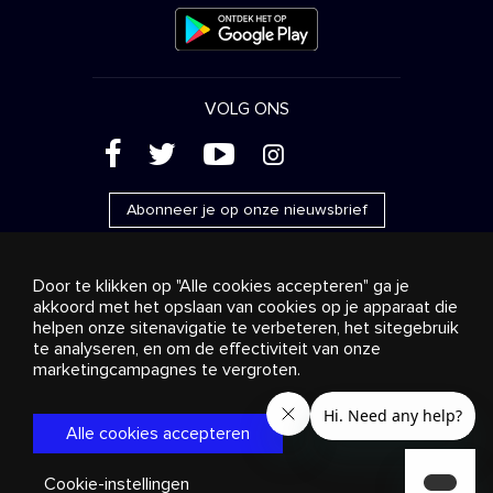
VOLG ONS
(
'
+
&
Abonneer je op onze nieuwsbrief
Door te klikken op "Alle cookies accepteren" ga je
akkoord met het opslaan van cookies op je apparaat die
helpen onze sitenavigatie te verbeteren, het sitegebruik
Reclame
Streaming en distributie
te analyseren, en om de effectiviteit van onze
Consumentenproducten
Bedrijfsoplossingen
Radio
Over ons
Cookies settings
marketingcampagnes te vergroten.
© 2018-2025 Stingray Group Inc. Alle rechten voorbehouden.
STINGRAY®, STINGRAY® MUSIC en andere verwante merken
Alle cookies accepteren
en logo’s zijn handelsmerken van Stingray Group in Canada,
de Verenigde Staten van Amerika en andere
gebieden.
Privacybeleid
|
Algemene voorwaarden
Cookie-instellingen