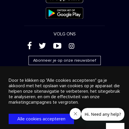
VOLG ONS
(
'
+
&
Abonneer je op onze nieuwsbrief
Door te klikken op "Alle cookies accepteren" ga je
akkoord met het opslaan van cookies op je apparaat die
helpen onze sitenavigatie te verbeteren, het sitegebruik
Reclame
Streaming en distributie
te analyseren, en om de effectiviteit van onze
Consumentenproducten
Bedrijfsoplossingen
Radio
Over ons
Cookies settings
marketingcampagnes te vergroten.
© 2018-2025 Stingray Group Inc. Alle rechten voorbehouden.
STINGRAY®, STINGRAY® MUSIC en andere verwante merken
Alle cookies accepteren
en logo’s zijn handelsmerken van Stingray Group in Canada,
de Verenigde Staten van Amerika en andere