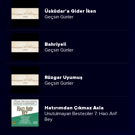
Üsküdar'a Gider İken
Geçsin Günler
Bahriyeli
Geçsin Günler
Rüzgar Uyumuş
Geçsin Günler
Hatırımdan Çıkmaz Asla
Unutulmayan Besteciler 7: Hacı Arif
Bey