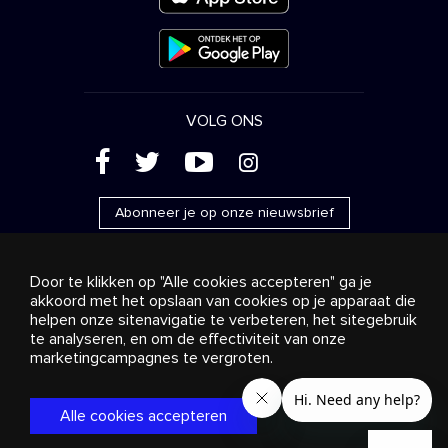
VOLG ONS
(
'
+
&
Abonneer je op onze nieuwsbrief
Door te klikken op "Alle cookies accepteren" ga je
akkoord met het opslaan van cookies op je apparaat die
helpen onze sitenavigatie te verbeteren, het sitegebruik
Reclame
Streaming en distributie
te analyseren, en om de effectiviteit van onze
Consumentenproducten
Bedrijfsoplossingen
Radio
Over ons
Cookies settings
marketingcampagnes te vergroten.
© 2018-2025 Stingray Group Inc. Alle rechten voorbehouden.
STINGRAY®, STINGRAY® MUSIC en andere verwante merken
Alle cookies accepteren
en logo’s zijn handelsmerken van Stingray Group in Canada,
de Verenigde Staten van Amerika en andere