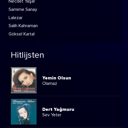
Necdet Yaşar
Samime Sanay
Lalezar
Salih Kahraman
Göksel Kartal
Hitlijsten
Yemin Olsun
Olamaz
Dert Yağmuru
Sev Yeter