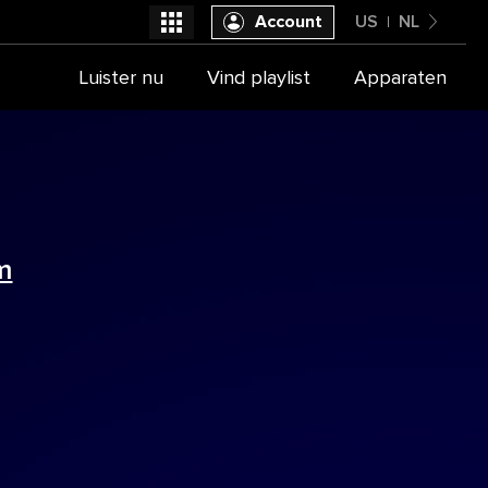
Account
US
NL
United States
Luister nu
Vind playlist
Apparaten
Selecteer je provider
Nederlands
m