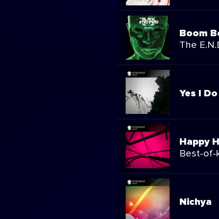
Boom B
The E.N.
Yes I D
Happy H
Best-of-
Nichya