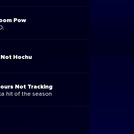
oom Pow
D.
o Not Hochu
ours Not Tracking
ka hit of the season