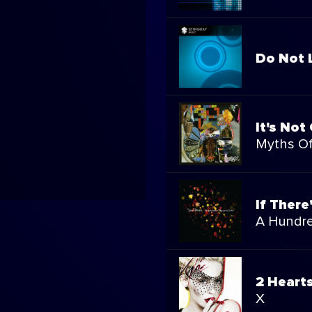
Do Not 
It's Not
Myths Of
If There
A Hundre
2 Heart
X