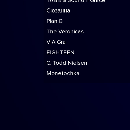
TABB & Sound'n'Grace
Сюзанна
Plan B
The Veronicas
VIA Gra
EIGHTEEN
C. Todd Nielsen
Monetochka