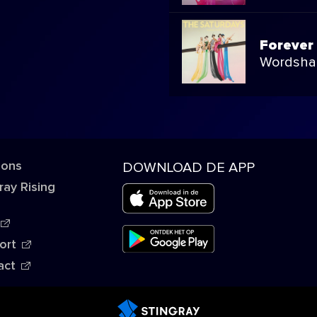
Forever 
Wordsha
 ons
DOWNLOAD DE APP
ray Rising
ort
act