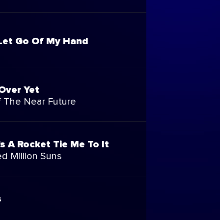
Let Go Of My Hand
 Over Yet
 The Near Future
's A Rocket Tie Me To It
d Million Suns
s