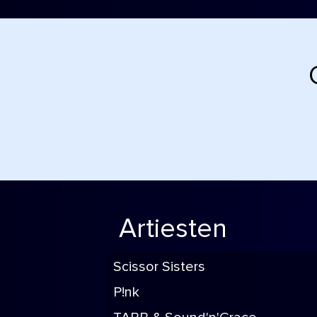
Artiesten
Scissor Sisters
P!nk