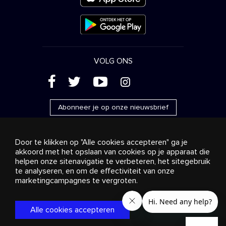
VOLG ONS
(
'
+
&
Abonneer je op onze nieuwsbrief
Door te klikken op "Alle cookies accepteren" ga je
akkoord met het opslaan van cookies op je apparaat die
helpen onze sitenavigatie te verbeteren, het sitegebruik
Reclame
Streaming en distributie
te analyseren, en om de effectiviteit van onze
Consumentenproducten
Bedrijfsoplossingen
Radio
Over ons
Cookies settings
marketingcampagnes te vergroten.
© 2018-2025 Stingray Group Inc. Alle rechten voorbehouden.
STINGRAY®, STINGRAY® MUSIC en andere verwante merken
Alle cookies accepteren
en logo’s zijn handelsmerken van Stingray Group in Canada,
de Verenigde Staten van Amerika en andere