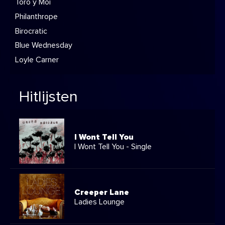
Toro y Moi
Philanthrope
Birocratic
Blue Wednesday
Loyle Carner
Hitlijsten
I Wont Tell You
I Wont Tell You - Single
Creeper Lane
Ladies Lounge