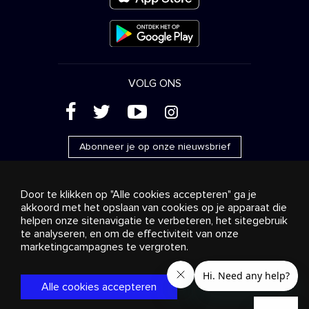
VOLG ONS
(
'
+
&
Abonneer je op onze nieuwsbrief
Door te klikken op "Alle cookies accepteren" ga je
akkoord met het opslaan van cookies op je apparaat die
helpen onze sitenavigatie te verbeteren, het sitegebruik
Reclame
Streaming en distributie
te analyseren, en om de effectiviteit van onze
Consumentenproducten
Bedrijfsoplossingen
Radio
Over ons
Cookies settings
marketingcampagnes te vergroten.
© 2018-2025 Stingray Group Inc. Alle rechten voorbehouden.
STINGRAY®, STINGRAY® MUSIC en andere verwante merken
Alle cookies accepteren
en logo’s zijn handelsmerken van Stingray Group in Canada,
de Verenigde Staten van Amerika en andere