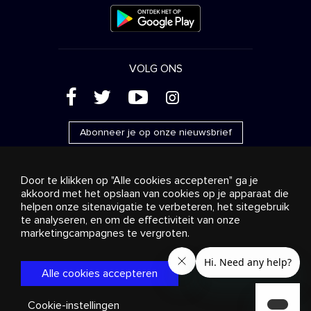
VOLG ONS
(
'
+
&
Abonneer je op onze nieuwsbrief
Door te klikken op "Alle cookies accepteren" ga je
akkoord met het opslaan van cookies op je apparaat die
helpen onze sitenavigatie te verbeteren, het sitegebruik
Reclame
Streaming en distributie
te analyseren, en om de effectiviteit van onze
Consumentenproducten
Bedrijfsoplossingen
Radio
Over ons
Cookies settings
marketingcampagnes te vergroten.
© 2018-2025 Stingray Group Inc. Alle rechten voorbehouden.
STINGRAY®, STINGRAY® MUSIC en andere verwante merken
Alle cookies accepteren
en logo’s zijn handelsmerken van Stingray Group in Canada,
de Verenigde Staten van Amerika en andere
gebieden.
Privacybeleid
|
Algemene voorwaarden
Cookie-instellingen