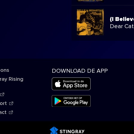
(I Believ
Dear Cat
 ons
DOWNLOAD DE APP
ray Rising
ort
act