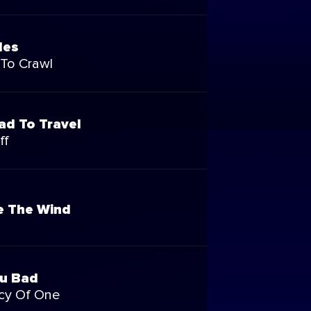
les
 To Crawl
ad To Travel
ff
ke The Wind
u Bad
cy Of One