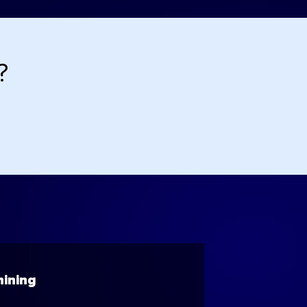
?
hining