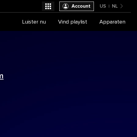
Account
US
NL
United States
Luister nu
Vind playlist
Apparaten
Selecteer je provider
Nederlands
m