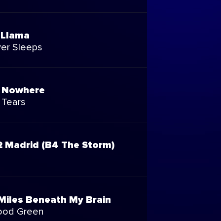
 Llama
er Sleeps
 Nowhere
 Tears
2 Madrid (B4 The Storm)
Miles Beneath My Brain
ood Green