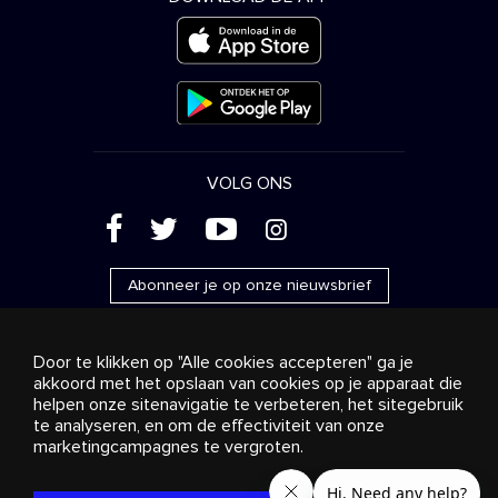
VOLG ONS
(
'
+
&
Abonneer je op onze nieuwsbrief
Door te klikken op "Alle cookies accepteren" ga je
akkoord met het opslaan van cookies op je apparaat die
helpen onze sitenavigatie te verbeteren, het sitegebruik
Reclame
Streaming en distributie
te analyseren, en om de effectiviteit van onze
Consumentenproducten
Bedrijfsoplossingen
Radio
Over ons
Cookies settings
marketingcampagnes te vergroten.
© 2018-2025 Stingray Group Inc. Alle rechten voorbehouden.