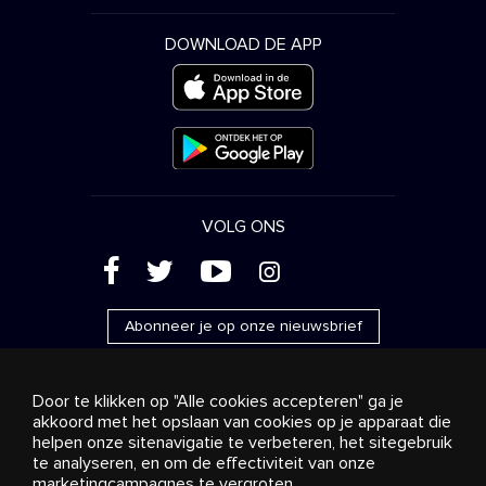
DOWNLOAD DE APP
VOLG ONS
(
'
+
&
Abonneer je op onze nieuwsbrief
Door te klikken op "Alle cookies accepteren" ga je
akkoord met het opslaan van cookies op je apparaat die
helpen onze sitenavigatie te verbeteren, het sitegebruik
Reclame
Streaming en distributie
te analyseren, en om de effectiviteit van onze
Consumentenproducten
Bedrijfsoplossingen
Radio
Over ons
Cookies settings
marketingcampagnes te vergroten.