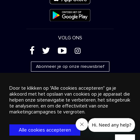
VOLG ONS
(
'
+
&
Abonneer je op onze nieuwsbrief
Door te klikken op "Alle cookies accepteren" ga je
akkoord met het opslaan van cookies op je apparaat die
helpen onze sitenavigatie te verbeteren, het sitegebruik
Reclame
Streaming en distributie
te analyseren, en om de effectiviteit van onze
Consumentenproducten
Bedrijfsoplossingen
Radio
Over ons
Cookies settings
marketingcampagnes te vergroten.
© 2018-2025 Stingray Group Inc. Alle rechten voorbehouden.
STINGRAY®, STINGRAY® MUSIC en andere verwante merken
Alle cookies accepteren
en logo’s zijn handelsmerken van Stingray Group in Canada,
de Verenigde Staten van Amerika en andere