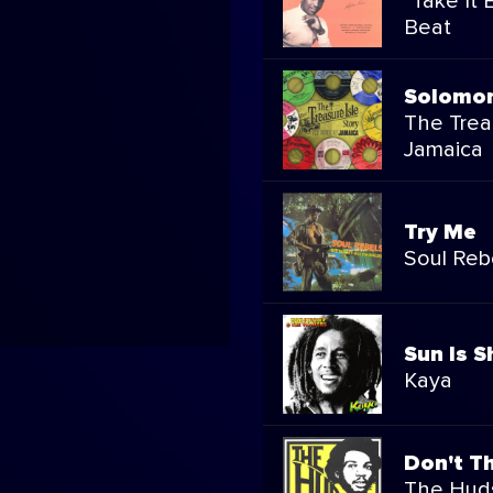
"Take It 
Beat
Solomo
The Treas
Jamaica
Try Me
Soul Reb
Sun Is S
Kaya
Don't Th
The Huds