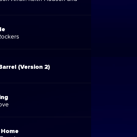
le
Rockers
arrel (Version 2)
ing
ove
s Home