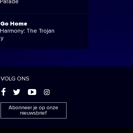
 Parade
 Go Home
Harmony: The Trojan
gy
VOLG ONS
(
'
+
&
Abonneer je op onze
nieuwsbrief