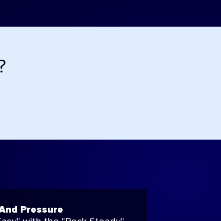
?
And Pressure