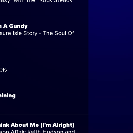
Easy" with the "Rock Steady"
n A Gundy
ure Isle Story - The Soul Of
els
hining
ink About Me (I'm Alright)
on Affair: Keith Hudson and