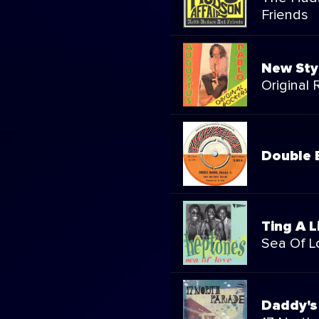
Friends
New Sty
Original 
Double B
Ting A L
Sea Of L
Daddy'