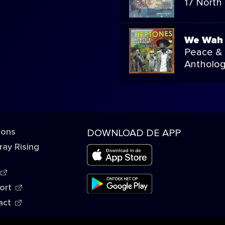
17 North
We Wah
Peace & 
Antholo
 ons
DOWNLOAD DE APP
ray Rising
ort
act