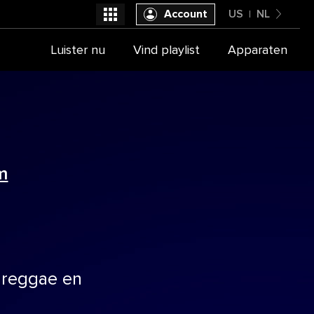
Account
US
NL
United States
Luister nu
Vind playlist
Apparaten
Selecteer je provider
Nederlands
m
 reggae en