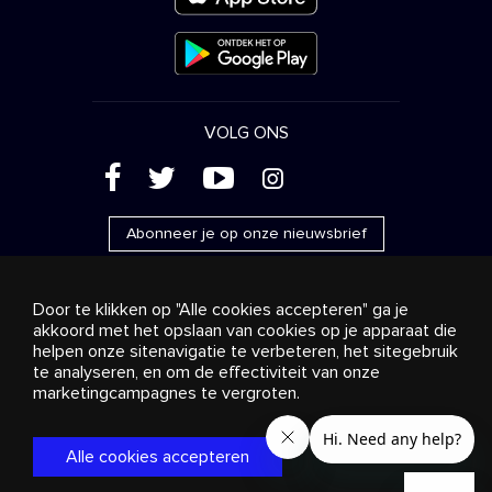
VOLG ONS
(
'
+
&
Abonneer je op onze nieuwsbrief
Door te klikken op "Alle cookies accepteren" ga je
akkoord met het opslaan van cookies op je apparaat die
helpen onze sitenavigatie te verbeteren, het sitegebruik
Reclame
Streaming en distributie
te analyseren, en om de effectiviteit van onze
Consumentenproducten
Bedrijfsoplossingen
Radio
Over ons
Cookies settings
marketingcampagnes te vergroten.
© 2018-2025 Stingray Group Inc. Alle rechten voorbehouden.
STINGRAY®, STINGRAY® MUSIC en andere verwante merken
Alle cookies accepteren
en logo’s zijn handelsmerken van Stingray Group in Canada,
de Verenigde Staten van Amerika en andere