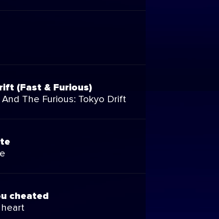
ift (Fast & Furious)
 And The Furious: Tokyo Drift
te
te
ou cheated
 heart