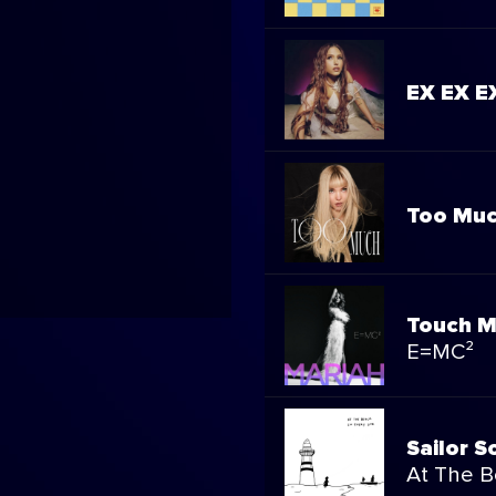
EX EX E
Too Mu
Touch M
E=MC²
Sailor S
At The Be