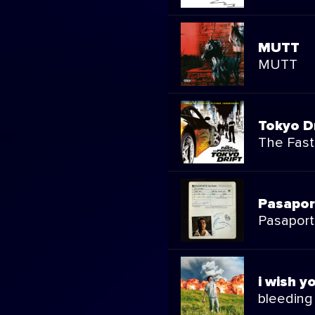
MUTT
MUTT
Tokyo Dr
The Fast
Pasapor
Pasapor
i wish y
bleeding