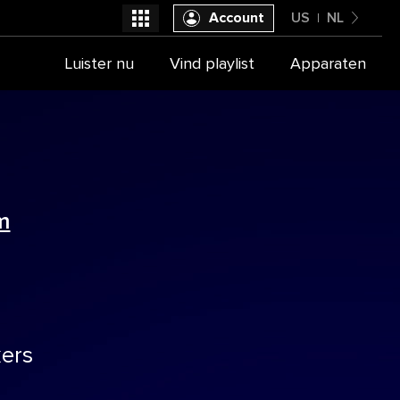
Account
US
NL
United States
Luister nu
Vind playlist
Apparaten
Selecteer je provider
Nederlands
m
kers