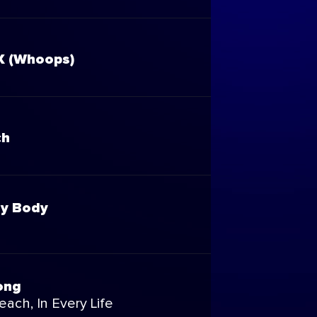
X (Whoops)
ch
y Body
ong
ach, In Every Life