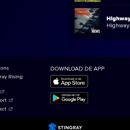
Highway
Highway
 ons
DOWNLOAD DE APP
ray Rising
ort
act