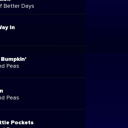
f Better Days
Way In
 Bumpkin'
nd Peas
on
nd Peas
ttle Pockets