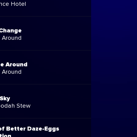
nce Hotel
 Change
e Around
me Around
e Around
 Sky
oodah Stew
of Better Daze-Eggs
tion