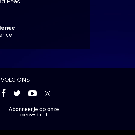
nd Peas
lence
lence
VOLG ONS
(
'
+
&
Abonneer je op onze
nieuwsbrief