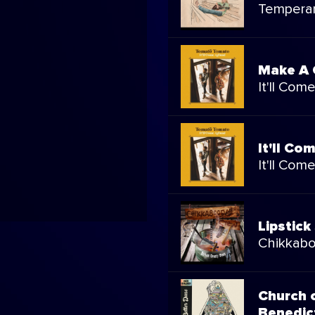
Tempera
Make A
It'll Com
It'll Co
It'll Com
Lipstick
Chikkab
Church 
Benedic