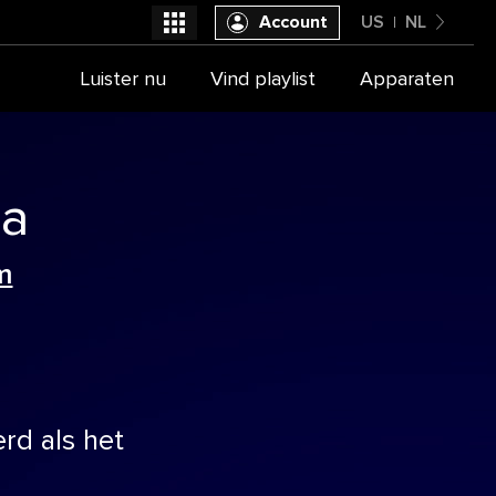
Account
US
NL
United States
Luister nu
Vind playlist
Apparaten
Selecteer je provider
Nederlands
na
m
rd als het