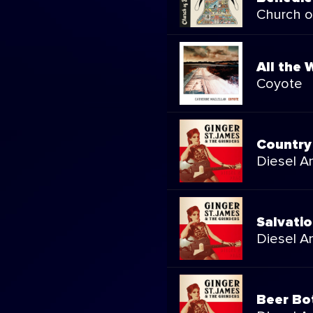
Church o
All the 
Coyote
Country
Diesel A
Salvati
Diesel A
Beer Bo