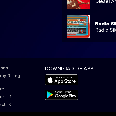
Diesel A
Radio Si
Radio Si
 ons
DOWNLOAD DE APP
ray Rising
ort
act