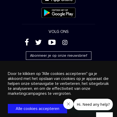
VOLG ONS
(
'
+
&
Abonneer je op onze nieuwsbrief
Door te klikken op "Alle cookies accepteren" ga je
akkoord met het opslaan van cookies op je apparaat die
helpen onze sitenavigatie te verbeteren, het sitegebruik
Reclame
Streaming en distributie
te analyseren, en om de effectiviteit van onze
Consumentenproducten
Bedrijfsoplossingen
Radio
Over ons
Cookies settings
marketingcampagnes te vergroten.
© 2018-2025 Stingray Group Inc. Alle rechten voorbehouden.
STINGRAY®, STINGRAY® MUSIC en andere verwante merken
Alle cookies accepteren
en logo’s zijn handelsmerken van Stingray Group in Canada,
de Verenigde Staten van Amerika en andere