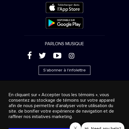
PARLONS MUSIQUE
(
'
+
&
S'abonner à l'infolettre
En cliquant sur « Accepter tous les témoins », vous
consentez au stockage de témoins sur votre appareil
Ventes publicitaires
Diffusion & distribution
afin de nous permettre d’analyser votre utilisation du
Consommateurs
Solutions d’affaires
Radio
À
site, de bonifier votre expérience de navigation et de
propos
Cookies settings
raffiner nos initiatives marketing.
© 2018-2025 Groupe Stingray Inc. Tous droits réservés.
MD
MC
STINGRAY
, VOS AMBIANCES MUSICALES
et les autres