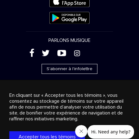
PARLONS MUSIQUE
(
'
+
&
S'abonner à l'infolettre
En cliquant sur « Accepter tous les témoins », vous
consentez au stockage de témoins sur votre appareil
Ventes publicitaires
Diffusion & distribution
afin de nous permettre d’analyser votre utilisation du
Consommateurs
Solutions d’affaires
Radio
À
site, de bonifier votre expérience de navigation et de
propos
Cookies settings
raffiner nos initiatives marketing.
© 2018-2025 Groupe Stingray Inc. Tous droits réservés.
MD
MC
STINGRAY
, VOS AMBIANCES MUSICALES
et les autres
marques et logos reliés sont des marques de commerce du
Accepter tous les témoins