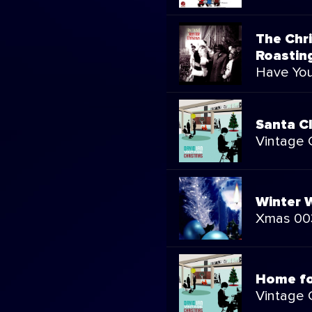
The Chr
Roastin
Have Your
Santa C
Vintage 
Winter 
Xmas 00
Home fo
Vintage 