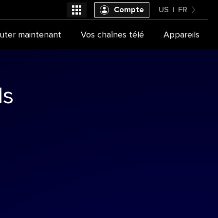
Compte
US
FR
United States
uter maintenant
Vos chaînes télé
Appareils
Sélectionner votre fournisseur
Français
ls