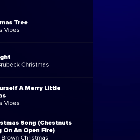
tmas Tree
s Vibes
ight
rubeck Christmas
rself A Merry Little
as
s Vibes
istmas Song (Chestnuts
g On An Open Fire)
e Brown Christmas