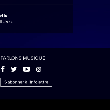
ells
ll Jazz
PARLONS MUSIQUE
(
'
+
&
S'abonner à l'infolettre