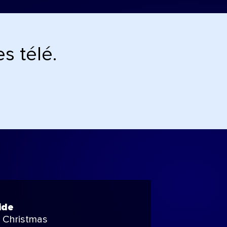
s télé.
ide
 Christmas