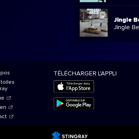
Jingle B
Jingle Be
opos
TÉLÉCHARGER L'APPLI
Étoiles
ray
ue
ien
act