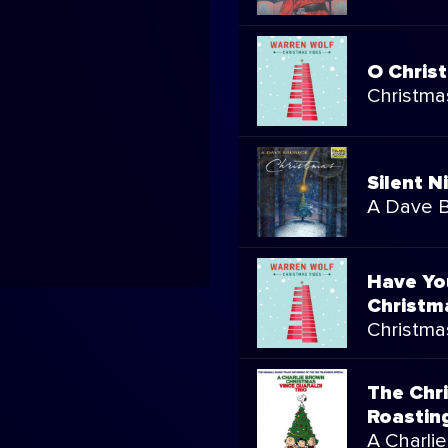
O Chris
Christma
Silent N
A Dave B
Have You
Christm
Christma
The Chr
Roastin
A Charli