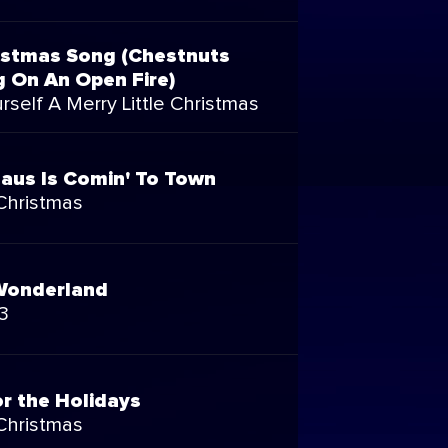
istmas Song (Chestnuts
g On An Open Fire)
self A Merry Little Christmas
laus Is Comin' To Town
Christmas
Wonderland
3
r the Holidays
Christmas