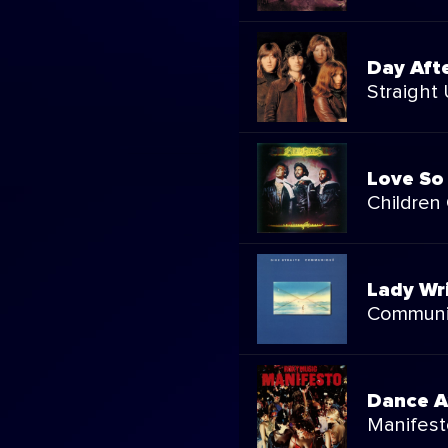
Day Aft
Straight
Love So
Children
Lady Wr
Commun
Dance 
Manifest