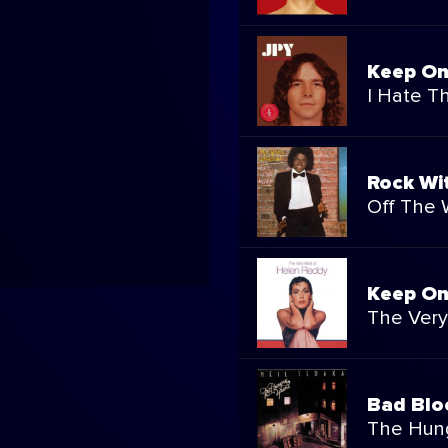
Keep On 
I Hate T
Rock Wi
Off The 
Keep On
The Very
Bad Blo
The Hung