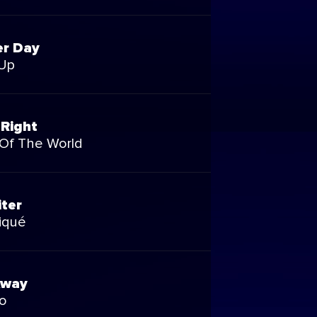
er Day
 Up
 Right
 Of The World
iter
iqué
Away
o