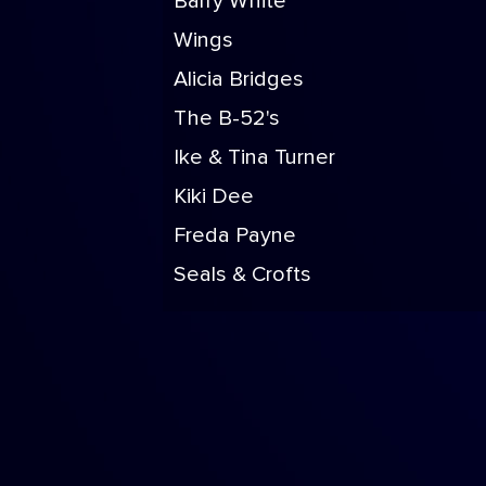
Barry White
Wings
Alicia Bridges
The B-52's
Ike & Tina Turner
Kiki Dee
Freda Payne
Seals & Crofts