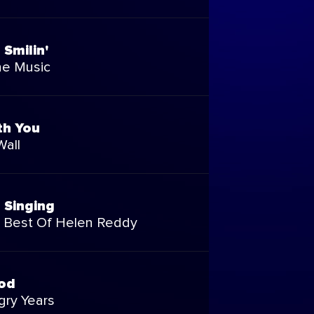
Smilin'
he Music
th You
Wall
 Singing
 Best Of Helen Reddy
od
ry Years