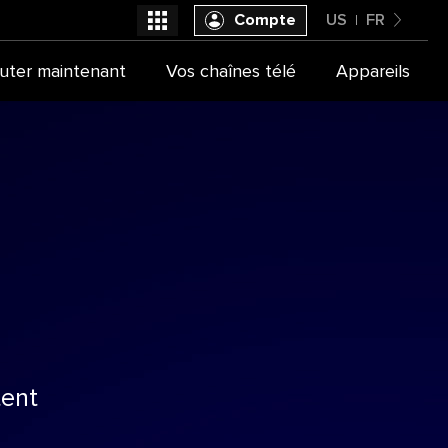
Compte
US
FR
United States
uter maintenant
Vos chaînes télé
Appareils
Sélectionner votre fournisseur
Français
tent