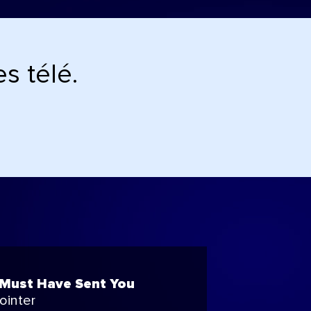
s télé.
Must Have Sent You
ointer