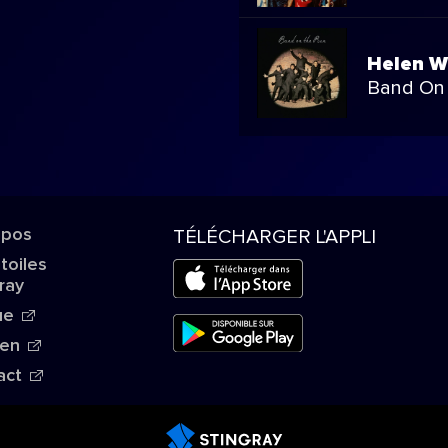
Helen W
Band On
opos
TÉLÉCHARGER L'APPLI
Étoiles
ray
ue
ien
act