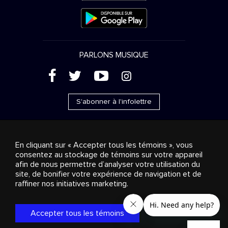
PARLONS MUSIQUE
(
'
+
&
S'abonner à l'infolettre
En cliquant sur « Accepter tous les témoins », vous
consentez au stockage de témoins sur votre appareil
Ventes publicitaires
Diffusion & distribution
afin de nous permettre d’analyser votre utilisation du
Consommateurs
Solutions d’affaires
Radio
À
site, de bonifier votre expérience de navigation et de
propos
Cookies settings
raffiner nos initiatives marketing.
© 2018-2025 Groupe Stingray Inc. Tous droits réservés.
MD
MC
STINGRAY
, VOS AMBIANCES MUSICALES
et les autres
marques et logos reliés sont des marques de commerce du
Accepter tous les témoins
Groupe Stingray au Canada, aux États-Unis et dans les autres
territoires.
Politique de confidentialité
|
Modalités et