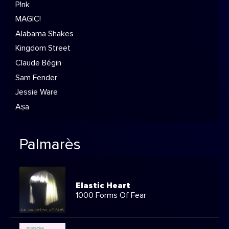
P!nk
MAGIC!
Alabama Shakes
Kingdom Street
Claude Bégin
Sam Fender
Jessie Ware
Aṣa
Palmarès
Elastic Heart
1000 Forms Of Fear