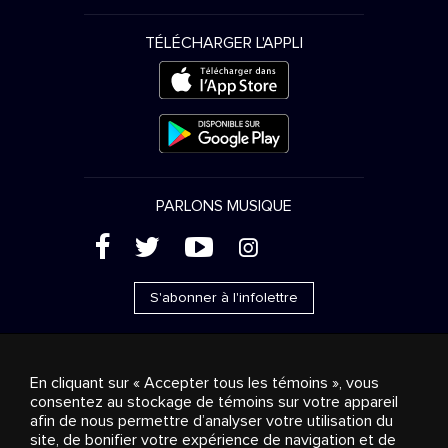
TÉLÉCHARGER L'APPLI
PARLONS MUSIQUE
(
'
+
&
S'abonner à l'infolettre
En cliquant sur « Accepter tous les témoins », vous
consentez au stockage de témoins sur votre appareil
Ventes publicitaires
Diffusion & distribution
afin de nous permettre d’analyser votre utilisation du
Consommateurs
Solutions d’affaires
Radio
À
site, de bonifier votre expérience de navigation et de
propos
Cookies settings