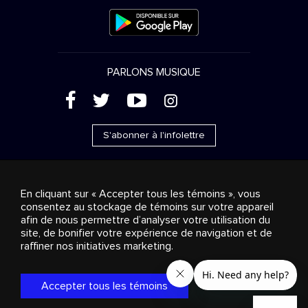
PARLONS MUSIQUE
(
'
+
&
S'abonner à l'infolettre
En cliquant sur « Accepter tous les témoins », vous
consentez au stockage de témoins sur votre appareil
Ventes publicitaires
Diffusion & distribution
afin de nous permettre d’analyser votre utilisation du
Consommateurs
Solutions d’affaires
Radio
À
site, de bonifier votre expérience de navigation et de
propos
Cookies settings
raffiner nos initiatives marketing.
© 2018-2025 Groupe Stingray Inc. Tous droits réservés.
MD
MC
STINGRAY
, VOS AMBIANCES MUSICALES
et les autres
marques et logos reliés sont des marques de commerce du
Accepter tous les témoins
Groupe Stingray au Canada, aux États-Unis et dans les autres
territoires.
Politique de confidentialité
|
Modalités et