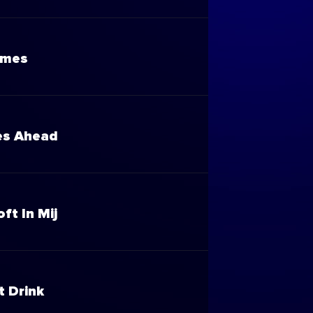
ames
es Ahead
oft In Mij
t Drink