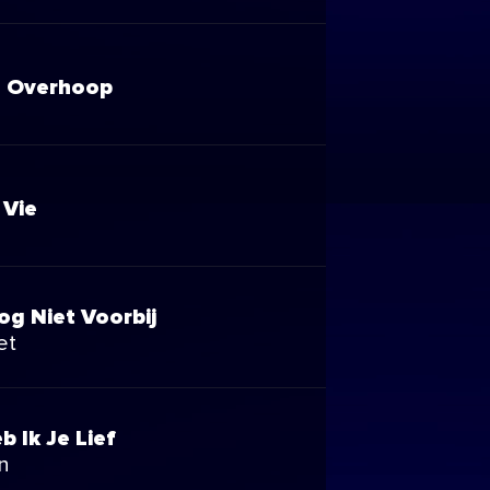
 Overhoop
 Vie
og Niet Voorbij
et
b Ik Je Lief
n