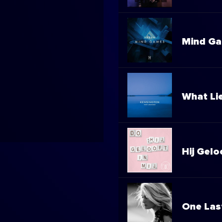
Mind G
What Li
Hij Gelo
One Las