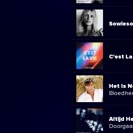
Sowieso
C'est La
Het Is N
Bloedhe
Altijd He
Doorgaa