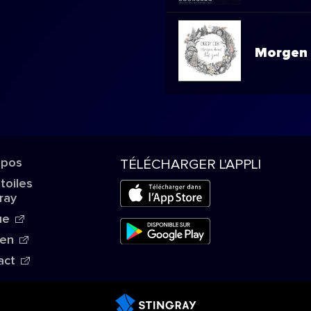
Morgen 
opos
TÉLÉCHARGER L'APPLI
Étoiles
ray
ue
ien
act