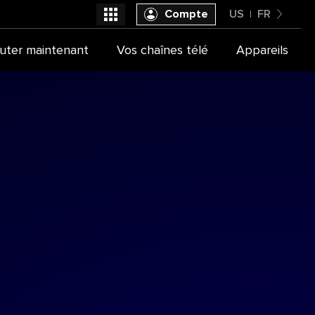
Compte
US
FR
United States
uter maintenant
Vos chaînes télé
Appareils
Sélectionner votre fournisseur
Français