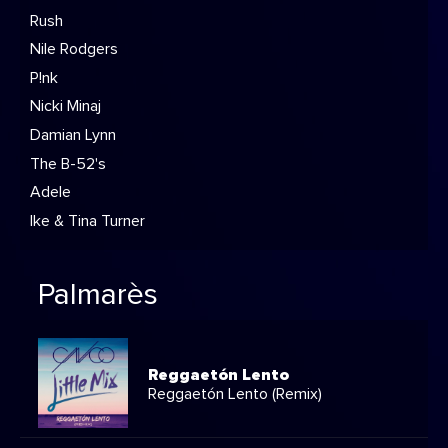
Rush
Nile Rodgers
P!nk
Nicki Minaj
Damian Lynn
The B-52's
Adele
Ike & Tina Turner
Palmarès
Reggaetón Lento
Reggaetón Lento (Remix)