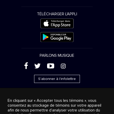
TÉLÉCHARGER L'APPLI
PARLONS MUSIQUE
(
'
+
&
S'abonner à l'infolettre
En cliquant sur « Accepter tous les témoins », vous
consentez au stockage de témoins sur votre appareil
Ventes publicitaires
Diffusion & distribution
afin de nous permettre d’analyser votre utilisation du
Consommateurs
Solutions d’affaires
Radio
À