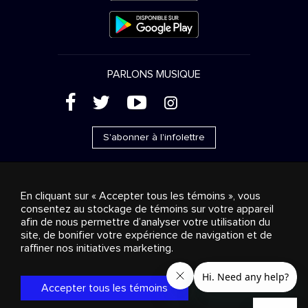
PARLONS MUSIQUE
(
'
+
&
S'abonner à l'infolettre
En cliquant sur « Accepter tous les témoins », vous
consentez au stockage de témoins sur votre appareil
Ventes publicitaires
Diffusion & distribution
afin de nous permettre d’analyser votre utilisation du
Consommateurs
Solutions d’affaires
Radio
À
site, de bonifier votre expérience de navigation et de
propos
Cookies settings
raffiner nos initiatives marketing.
© 2018-2025 Groupe Stingray Inc. Tous droits réservés.
MD
MC
STINGRAY
, VOS AMBIANCES MUSICALES
et les autres
marques et logos reliés sont des marques de commerce du
Accepter tous les témoins
Groupe Stingray au Canada, aux États-Unis et dans les autres
territoires.
Politique de confidentialité
|
Modalités et