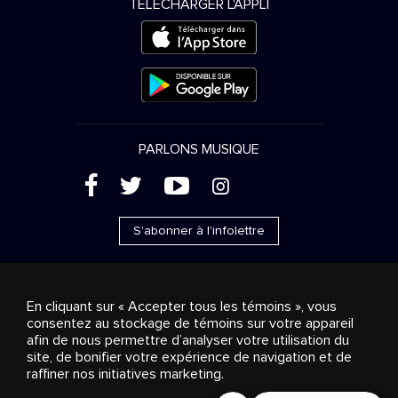
TÉLÉCHARGER L'APPLI
PARLONS MUSIQUE
(
'
+
&
S'abonner à l'infolettre
En cliquant sur « Accepter tous les témoins », vous
consentez au stockage de témoins sur votre appareil
Ventes publicitaires
Diffusion & distribution
afin de nous permettre d’analyser votre utilisation du
Consommateurs
Solutions d’affaires
Radio
À
site, de bonifier votre expérience de navigation et de
propos
Cookies settings
raffiner nos initiatives marketing.
© 2018-2025 Groupe Stingray Inc. Tous droits réservés.