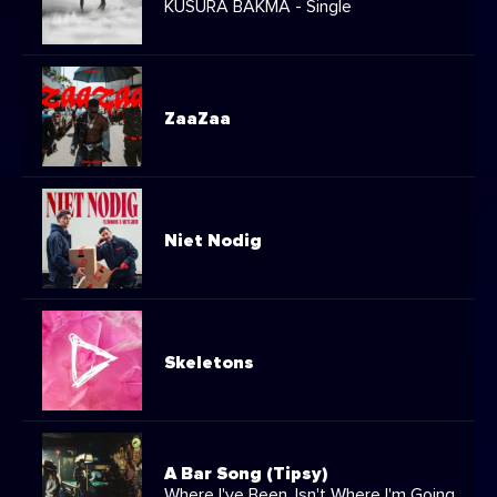
KUSURA BAKMA - Single
ZaaZaa
Niet Nodig
Skeletons
A Bar Song (Tipsy)
Where I've Been, Isn't Where I'm Going