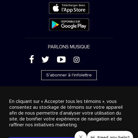
PARLONS MUSIQUE
(
'
+
&
S'abonner à l'infolettre
En cliquant sur « Accepter tous les témoins », vous
consentez au stockage de témoins sur votre appareil
Ventes publicitaires
Diffusion & distribution
afin de nous permettre d’analyser votre utilisation du
Consommateurs
Solutions d’affaires
Radio
À
site, de bonifier votre expérience de navigation et de
propos
Cookies settings
raffiner nos initiatives marketing.
© 2018-2025 Groupe Stingray Inc. Tous droits réservés.
MD
MC
STINGRAY
, VOS AMBIANCES MUSICALES
et les autres