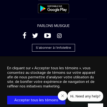
PARLONS MUSIQUE
(
'
+
&
S'abonner à l'infolettre
En cliquant sur « Accepter tous les témoins », vous
consentez au stockage de témoins sur votre appareil
Ventes publicitaires
Diffusion & distribution
afin de nous permettre d’analyser votre utilisation du
Consommateurs
Solutions d’affaires
Radio
À
site, de bonifier votre expérience de navigation et de
propos
Cookies settings
raffiner nos initiatives marketing.
© 2018-2025 Groupe Stingray Inc. Tous droits réservés.
MD
MC
STINGRAY
, VOS AMBIANCES MUSICALES
et les autres
marques et logos reliés sont des marques de commerce du
Accepter tous les témoins
Groupe Stingray au Canada, aux États-Unis et dans les autres
territoires.
Politique de confidentialité
|
Modalités et