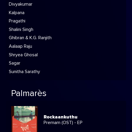
Divyakumar
Kalpana
Pragathi
Shalini Singh
Ghibran & K.G. Ranjith
Aalaap Raju
Shryea Ghosal
Sagar
Sunitha Sarathy
Palmarès
Rockaankuthu
Premam (OST) - EP