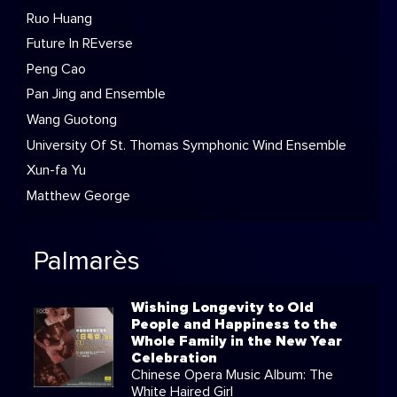
Ruo Huang
Future In REverse
Peng Cao
Pan Jing and Ensemble
Wang Guotong
University Of St. Thomas Symphonic Wind Ensemble
Xun-fa Yu
Matthew George
Palmarès
Wishing Longevity to Old
People and Happiness to the
Whole Family in the New Year
Celebration
Chinese Opera Music Album: The
White Haired Girl