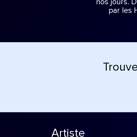
nos jours. 
par les
Trouve
Artiste