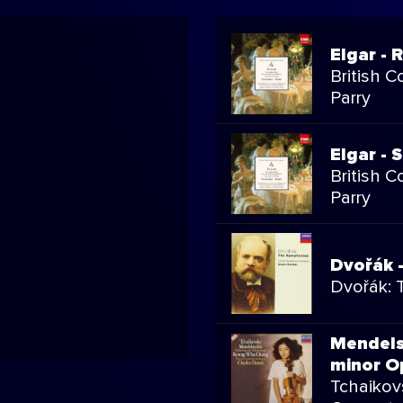
Elgar -
British C
Parry
Elgar - 
British C
Parry
Dvořák 
Dvořák:
Mendelss
minor O
Tchaikov