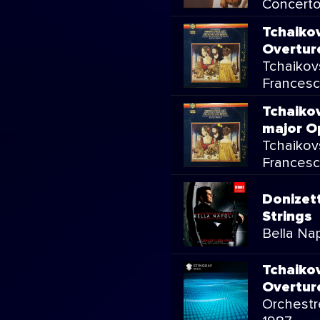
Concert
Tchaikov
Overtur
Tchaikov
Francesc
Tchaikov
major O
Tchaikov
Francesc
Donizet
Strings
Bella Nap
Tchaikov
Overtur
Orchestr