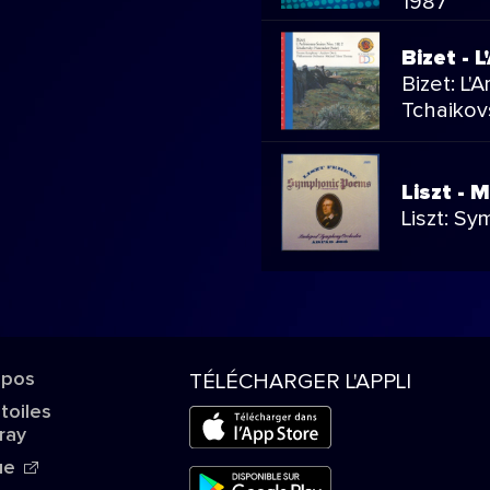
1987
Bizet - 
Bizet: L'
Tchaikov
Liszt - 
Liszt: S
opos
TÉLÉCHARGER L'APPLI
Étoiles
ray
ue