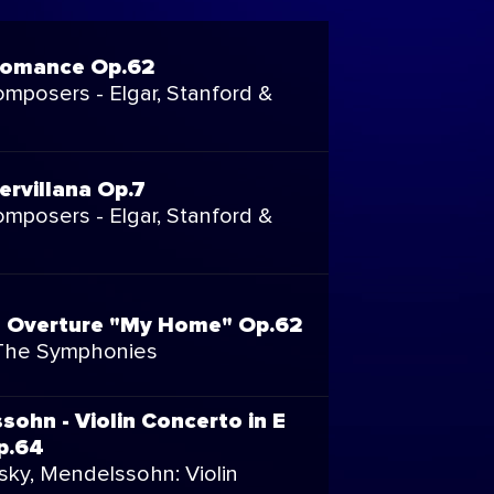
 Romance Op.62
omposers - Elgar, Stanford &
Servillana Op.7
omposers - Elgar, Stanford &
- Overture "My Home" Op.62
 The Symphonies
ohn - Violin Concerto in E
p.64
sky, Mendelssohn: Violin