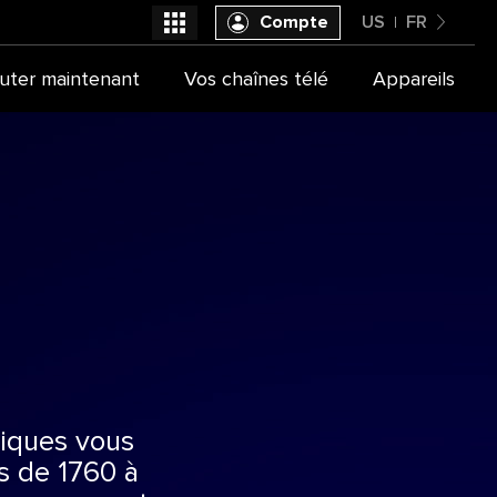
Compte
US
FR
United States
uter maintenant
Vos chaînes télé
Appareils
Sélectionner votre fournisseur
Français
siques vous
ts de 1760 à