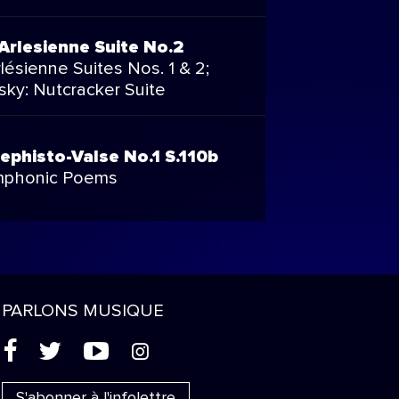
L'Arlesienne Suite No.2
Arlésienne Suites Nos. 1 & 2;
sky: Nutcracker Suite
Mephisto-Valse No.1 S.110b
ymphonic Poems
PARLONS MUSIQUE
(
'
+
&
S'abonner à l'infolettre