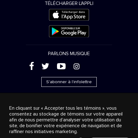
TÉLÉCHARGER L'APPLI
PARLONS MUSIQUE
(
'
+
&
S'abonner à l'infolettre
En cliquant sur « Accepter tous les témoins », vous
consentez au stockage de témoins sur votre appareil
Ventes publicitaires
Diffusion & distribution
afin de nous permettre d’analyser votre utilisation du
Consommateurs
Solutions d’affaires
Radio
À
site, de bonifier votre expérience de navigation et de
propos
Cookies settings
raffiner nos initiatives marketing.
© 2018-2025 Groupe Stingray Inc. Tous droits réservés.