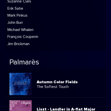
Suzanne Ciani
Erik Satie
Mark Pinkus
John Burr
Michael Whalen
François Couperin
Jim Brickman
Palmarès
Autumn Color Fields
The Softest Touch
Liszt - Landler in A-flat Major