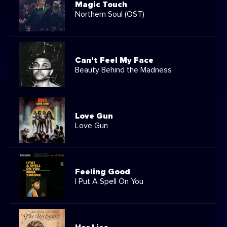
Magic Touch
Northern Soul (OST)
Can't Feel My Face
Beauty Behind the Madness
Love Gun
Love Gun
Feeling Good
I Put A Spell On You